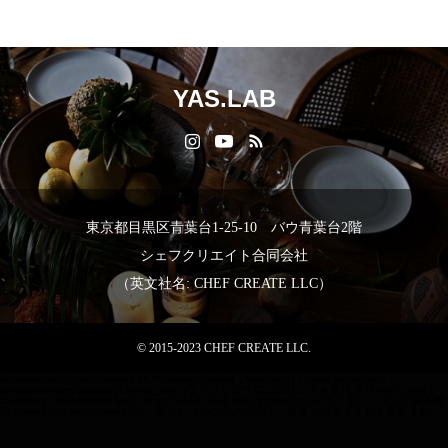
YAS.LAB
東京都目黒区青葉台1-25-10 バウ青葉台2階
シェフクリエイト合同会社
（英文社名: CHEF CREATE LLC）
© 2015-2023 CHEF CREATE LLC.
document.addEventListener("DOMContentLoaded", function () { const footerLogo =
document.querySelector('#footer_logo a'); // フッターロゴのリンクを取得 if (footerLogo) {
footerLogo.setAttribute('href', 'https://yaslab.chefcreate.jp/membersite/'); // 新しいリンク先を指
定 footerLogo.setAttribute('title', '新しいリンク先の説明'); // 必要ならタイトルを変更 } });